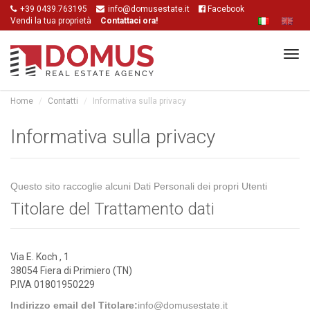
+39 0439.763195
info@domusestate.it
Facebook
Vendi la tua proprietà
Contattaci ora!
Tog
navi
Home
Contatti
Informativa sulla privacy
Informativa sulla privacy
Questo sito raccoglie alcuni Dati Personali dei propri Utenti
Titolare del Trattamento dati
Via E. Koch , 1
38054 Fiera di Primiero (TN)
P.IVA 01801950229
Indirizzo email del Titolare:
info@domusestate.it